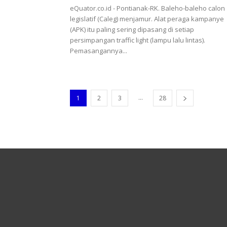
eQuator.co.id - Pontianak-RK. Baleho-baleho calon
legislatif (Caleg) menjamur. Alat peraga kampanye
(APK) itu paling sering dipasang di setiap
persimpangan traffic light (lampu lalu lintas).
Pemasangannya...
...
1
2
3
28