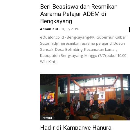
Beri Beasiswa dan Resmikan
Asrama Pelajar ADEM di
Bengkayang
Admin Zul
-
8 July 2019
eQuator.co.id - Bengkayang-RK. Gubernur Kalbar
Sutarmidji meresmikan asrama pelajar di Dusun
Sansak, Desa Belimbing, Kecamatan Lumar,
Kabupaten Bengkayang, Minggu (7/7) pukul 10.00
Wib. Kini,...
Pemilu
Hadir di Kampanye Hanura,