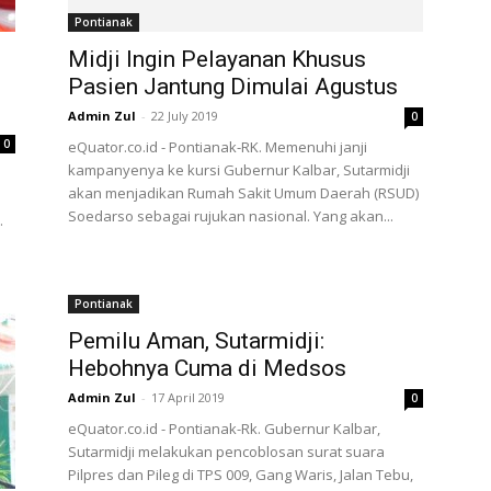
Pontianak
Midji Ingin Pelayanan Khusus
Pasien Jantung Dimulai Agustus
Admin Zul
-
22 July 2019
0
0
eQuator.co.id - Pontianak-RK. Memenuhi janji
kampanyenya ke kursi Gubernur Kalbar, Sutarmidji
akan menjadikan Rumah Sakit Umum Daerah (RSUD)
Soedarso sebagai rujukan nasional. Yang akan...
.
Pontianak
Pemilu Aman, Sutarmidji:
Hebohnya Cuma di Medsos
Admin Zul
-
17 April 2019
0
eQuator.co.id - Pontianak-Rk. Gubernur Kalbar,
Sutarmidji melakukan pencoblosan surat suara
Pilpres dan Pileg di TPS 009, Gang Waris, Jalan Tebu,