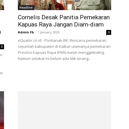
Headline
Cornelis Desak Panitia Pemekaran
Kapuas Raya Jangan Diam-diam
n
Admin Fb
-
1 January 2020
0
eQuator.co.id - Pontianak-RK. Rencana pemekaran
sejumlah kabupaten di Kalbar utamanya pemekaran
0
Provinsi Kapuas Raya (PKR) masih menggelinding.
an
Namun setakat ini belum ada titik terang...
an