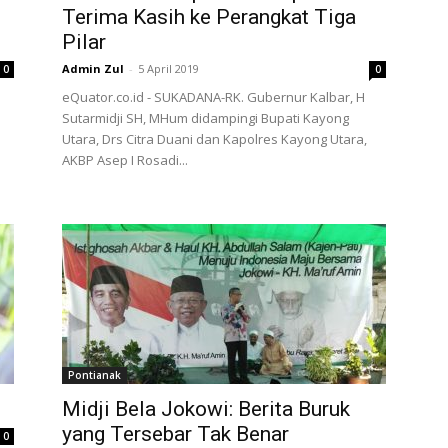
Terima Kasih ke Perangkat Tiga
Pilar
Admin Zul
-
5 April 2019
0
0
eQuator.co.id - SUKADANA-RK. Gubernur Kalbar, H
Sutarmidji SH, MHum didampingi Bupati Kayong
Utara, Drs Citra Duani dan Kapolres Kayong Utara,
AKBP Asep I Rosadi...
Pontianak
Midji Bela Jokowi: Berita Buruk
yang Tersebar Tak Benar
0