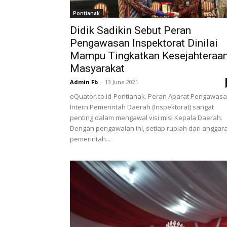
Pontianak
Didik Sadikin Sebut Peran
Pengawasan Inspektorat Dinilai
Mampu Tingkatkan Kesejahteraa
Masyarakat
Admin Fb
-
13 June 2021
eQuator.co.id-Pontianak. Peran Aparat Pengawas
Intern Pemerintah Daerah (Inspektorat) sangat
penting dalam mengawal visi misi Kepala Daerah.
Dengan pengawalan ini, setiap rupiah dari anggar
pemerintah...