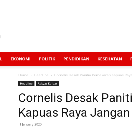
L
EKONOMI
POLITIK
PENDIDIKAN
KESEHATAN
Home
Headline
Cornelis Desak Panitia Pemekaran Kapuas Ray
Headline
Rakyat Kalbar
Cornelis Desak Pani
Kapuas Raya Jangan
1 January 2020