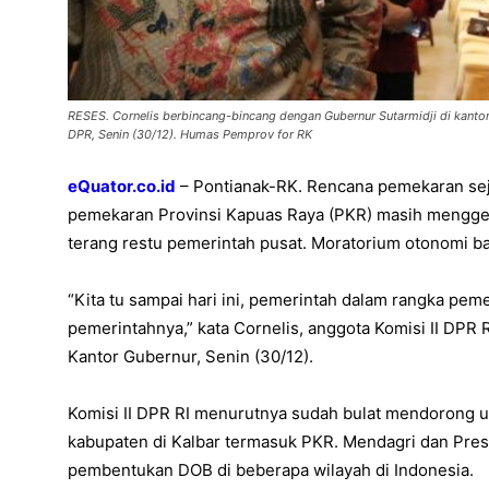
RESES. Cornelis berbincang-bincang dengan Gubernur Sutarmidji di kantor
DPR, Senin (30/12). Humas Pemprov for RK
eQuator.co.id
– Pontianak-RK. Rencana pemekaran sej
pemekaran Provinsi Kapuas Raya (PKR) masih menggeli
terang restu pemerintah pusat. Moratorium otonomi b
“Kita tu sampai hari ini, pemerintah dalam rangka pem
pemerintahnya,” kata Cornelis, anggota Komisi II DPR
Kantor Gubernur, Senin (30/12).
Komisi II DPR RI menurutnya sudah bulat mendorong 
kabupaten di Kalbar termasuk PKR. Mendagri dan Pres
pembentukan DOB di beberapa wilayah di Indonesia.