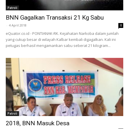
Patroli
BNN Gagalkan Transaksi 21 Kg Sabu
-
4 April 2018
0
eQuator.co.id - PONTIANAK-RK. Kejahatan Narkoba dalam jumlah
yang cukup besar di wilayah Kalbar kembali digagalkan. Kali ini
petugas berhasil mengamankan sabu seberat 21 kilogram...
Patroli
2018, BNN Masuk Desa