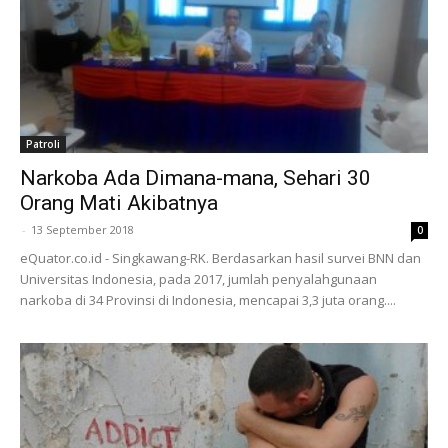
Patroli
Narkoba Ada Dimana-mana, Sehari 30
Orang Mati Akibatnya
-
13 September 2018
0
eQuator.co.id - Singkawang-RK. Berdasarkan hasil survei BNN dan
Universitas Indonesia, pada 2017, jumlah penyalahgunaan
narkoba di 34 Provinsi di Indonesia, mencapai 3,3 juta orang....