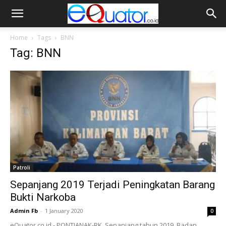
Home
Tags
BNN
Tag: BNN
Patroli
Sepanjang 2019 Terjadi Peningkatan Barang
Bukti Narkoba
Admin Fb
-
1 January 2020
0
eQuator.co.id - PONTIANAK-RK. Sepanjang tahun 2019, Badan