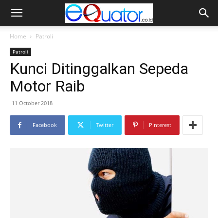
Home
Patroli
Patroli
Kunci Ditinggalkan Sepeda
Motor Raib
11 October 2018
Facebook
Twitter
Pinterest