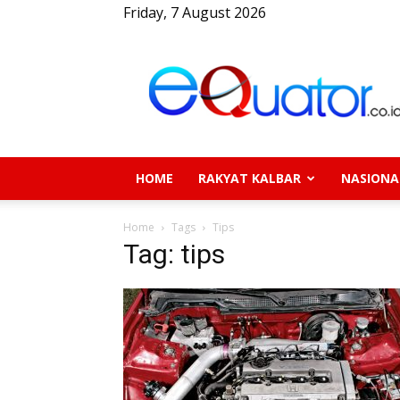
Friday, 7 August 2026
eQuator.co.id
HOME
RAKYAT KALBAR
NASIONA
Home
Tags
Tips
Tag: tips