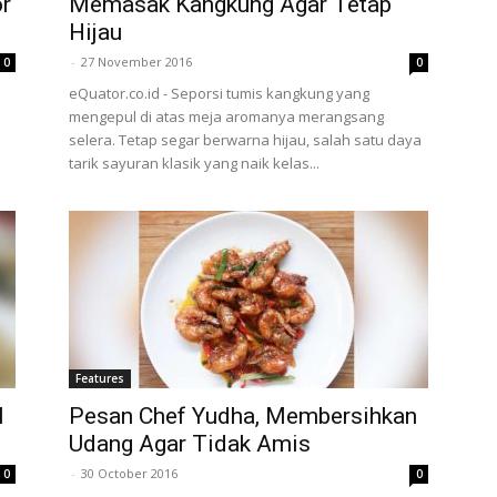
r
Memasak Kangkung Agar Tetap
Hijau
-
27 November 2016
0
0
eQuator.co.id - Seporsi tumis kangkung yang
mengepul di atas meja aromanya merangsang
selera. Tetap segar berwarna hijau, salah satu daya
tarik sayuran klasik yang naik kelas...
Features
l
Pesan Chef Yudha, Membersihkan
Udang Agar Tidak Amis
-
30 October 2016
0
0