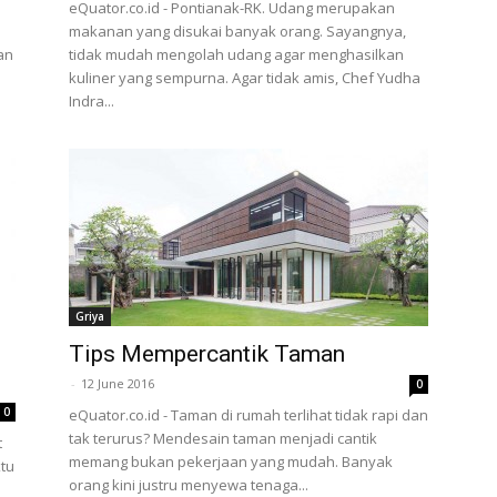
eQuator.co.id - Pontianak-RK. Udang merupakan
makanan yang disukai banyak orang. Sayangnya,
an
tidak mudah mengolah udang agar menghasilkan
kuliner yang sempurna. Agar tidak amis, Chef Yudha
Indra...
Griya
Tips Mempercantik Taman
-
12 June 2016
0
0
eQuator.co.id - Taman di rumah terlihat tidak rapi dan
tak terurus? Mendesain taman menjadi cantik
t
memang bukan pekerjaan yang mudah. Banyak
ktu
orang kini justru menyewa tenaga...