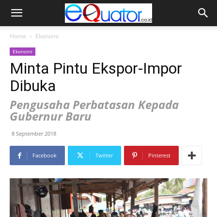
Home
Ekonomi
Ekonomi
Minta Pintu Ekspor-Impor
Dibuka
Pengusaha Perbatasan Kepada
Gubernur Baru
8 September 2018
Facebook
Twitter
Pinterest