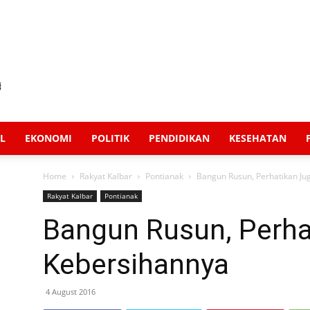
L
EKONOMI
POLITIK
PENDIDIKAN
KESEHATAN
Home
Rakyat Kalbar
Pontianak
Bangun Rusun, Perhatikan Ju
Rakyat Kalbar
Pontianak
Bangun Rusun, Perha
Kebersihannya
4 August 2016