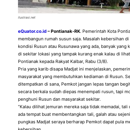
ilustrasi.net
eQuator.co.id
– Pontianak-RK
. Pemerintah Kota Ponti
membangun rumah susun saja. Masalah kebersihan di R
kondisi Rusun atau Rusunawa yang ada, banyak yang k
di sekitar lokasi yang tampak kurang enak kalau di lih
Pontianak kepada Rakyat Kalbar, Rabu (3/8).
Pria yang karib disapa Madjat ini menjelaskan, peme
masyarakat yang membutuhkan kediaman di Rusun. Se
ditempatkan di sana, Pemkot jangan lepas tangan begit
secara berkala sudah diepas menempati rusun, tapi m
penghuni Rusun dan masyarakat sekitar.
“Kalau dilihat jemuran mereka saja tidak memadai, tali 
ada tempat buat membentangkan tali, galah atau sejeni
pungkas Madjat seraya berharap Pemkot dapat pula m
kebersihan.