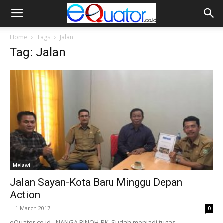
Home
Tags
Jalan
Tag: Jalan
Melawi
Jalan Sayan-Kota Baru Minggu Depan
Action
-
1 March 2017
0
eQuator.co.id - NANGA PINOH-RK. Sudah menjadi tugas