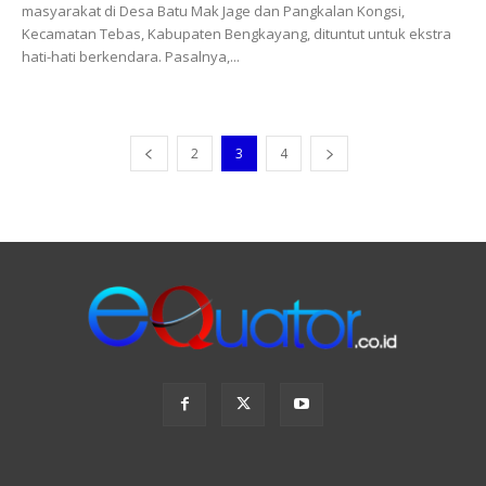
masyarakat di Desa Batu Mak Jage dan Pangkalan Kongsi,
Kecamatan Tebas, Kabupaten Bengkayang, dituntut untuk ekstra
hati-hati berkendara. Pasalnya,...
2
3
4