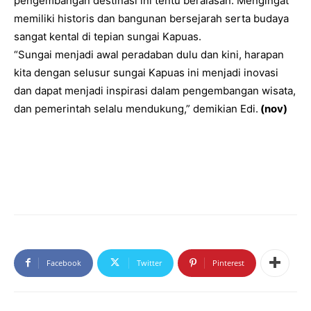
pengembangan destinasi ini tentu beralasan. Mengingat
memiliki historis dan bangunan bersejarah serta budaya
sangat kental di tepian sungai Kapuas.
“Sungai menjadi awal peradaban dulu dan kini, harapan
kita dengan selusur sungai Kapuas ini menjadi inovasi
dan dapat menjadi inspirasi dalam pengembangan wisata,
dan pemerintah selalu mendukung,” demikian Edi.
(nov)
Facebook
Twitter
Pinterest