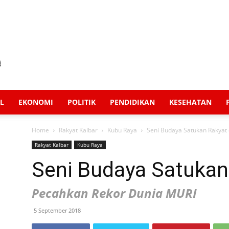
L
EKONOMI
POLITIK
PENDIDIKAN
KESEHATAN
Home
Rakyat Kalbar
Kubu Raya
Seni Budaya Satukan Rakyat
Rakyat Kalbar
Kubu Raya
Seni Budaya Satukan
Pecahkan Rekor Dunia MURI
5 September 2018