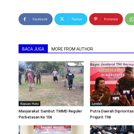
Facebook
Twitter
Pinterest
BACA JUGA
MORE FROM AUTHOR
Kapuas Hulu
Landak
Masyarakat Sambut TMMD Reguler
Putra Daerah Diprioritas
Perbatasan Ke 106
Prajurit TNI