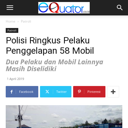
Home
Patroli
Patroli
Polisi Ringkus Pelaku
Penggelapan 58 Mobil
Dua Pelaku dan Mobil Lainnya
Masih Diselidiki
1 April 2019
Facebook
Twitter
Pinterest