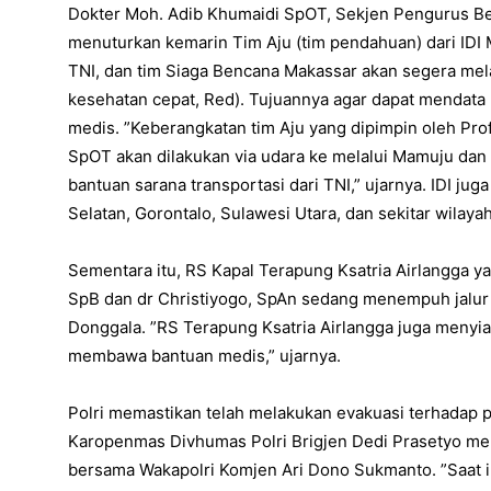
Dokter Moh. Adib Khumaidi SpOT, Sekjen Pengurus Besa
menuturkan kemarin Tim Aju (tim pendahuan) dari IDI 
TNI, dan tim Siaga Bencana Makassar akan segera mel
kesehatan cepat, Red). Tujuannya agar dapat mendat
medis. ”Keberangkatan tim Aju yang dipimpin oleh Prof
SpOT akan dilakukan via udara ke melalui Mamuju dan d
bantuan sarana transportasi dari TNI,” ujarnya. IDI ju
Selatan, Gorontalo, Sulawesi Utara, dan sekitar wilaya
Sementara itu, RS Kapal Terapung Ksatria Airlangga y
SpB dan dr Christiyogo, SpAn sedang menempuh jalur 
Donggala. ”RS Terapung Ksatria Airlangga juga menyiap
membawa bantuan medis,” ujarnya.
Polri memastikan telah melakukan evakuasi terhadap 
Karopenmas Divhumas Polri Brigjen Dedi Prasetyo men
bersama Wakapolri Komjen Ari Dono Sukmanto. ”Saat i