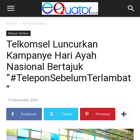
Home
Rakyat Kalbar
Rakyat Kalbar
Telkomsel Luncurkan
Kampanye Hari Ayah
Nasional Bertajuk
“#TeleponSebelumTerlambat
”
13 November 2024
Facebook
Twitter
Pinterest