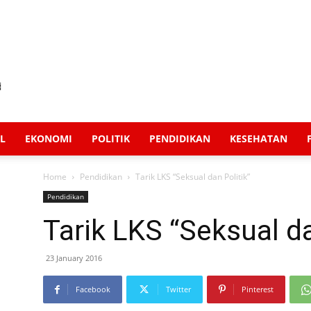
L
EKONOMI
POLITIK
PENDIDIKAN
KESEHATAN
Home
Pendidikan
Tarik LKS “Seksual dan Politik”
Pendidikan
Tarik LKS “Seksual da
23 January 2016
Facebook
Twitter
Pinterest