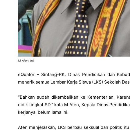
M Afen. Int
eQuator – Sintang-RK. Dinas Pendidikan dan Kebu
menarik semua Lembar Kerja Siswa (LKS) Sekolah Dasar
“Bahkan sudah dikembalikan ke Kementerian. Karena h
didik tingkat SD,” kata M Afen, Kepala Dinas Pendidi
kerjanya, belum lama ini.
Afen menjelaskan, LKS berbau seksual dan politik it