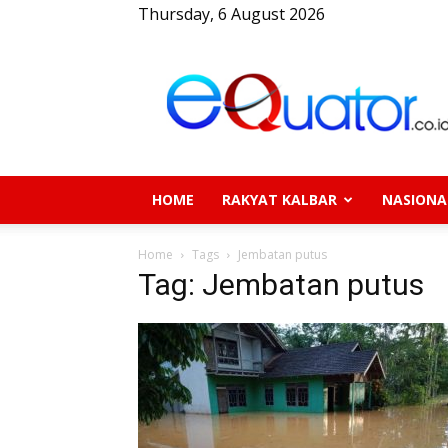
Thursday, 6 August 2026
eQuator.co.id
HOME
RAKYAT KALBAR
NASIONA
Home
Tags
Jembatan putus
Tag: Jembatan putus