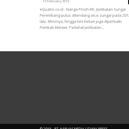
-
15 February 2016
eQuator.co.id - Nanga Pinoh-RK. Jembatan Sungai
Perembang putus ditendang arus sungai pada 201
lalu. Mirisnya, hingga kini belum juga diperbaiki
Pemkab Melawi. Padahal jembatan...
© 2015 - PT. KAPUAS MEDIA UTAMA PRESS