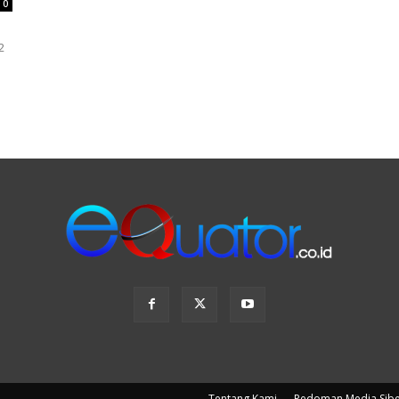
0
2
Tentang Kami
Pedoman Media Sib