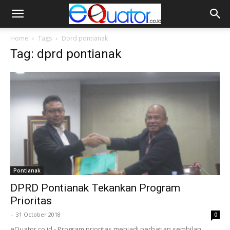
Home
Tags
Dprd pontianak
Tag: dprd pontianak
Pontianak
DPRD Pontianak Tekankan Program
Prioritas
-
31 October 2018
0
eQuator.co.id - Program prioritas menjadi perhatian sembilan