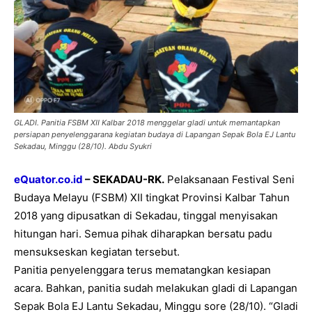
GLADI. Panitia FSBM XII Kalbar 2018 menggelar gladi untuk memantapkan
persiapan penyelenggarana kegiatan budaya di Lapangan Sepak Bola EJ Lantu
Sekadau, Minggu (28/10). Abdu Syukri
eQuator.co.id
– SEKADAU-RK.
Pelaksanaan Festival Seni
Budaya Melayu (FSBM) XII tingkat Provinsi Kalbar Tahun
2018 yang dipusatkan di Sekadau, tinggal menyisakan
hitungan hari. Semua pihak diharapkan bersatu padu
mensukseskan kegiatan tersebut.
Panitia penyelenggara terus mematangkan kesiapan
acara. Bahkan, panitia sudah melakukan gladi di Lapangan
Sepak Bola EJ Lantu Sekadau, Minggu sore (28/10). “Gladi