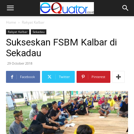
Home
Rakyat Kalbar
Rakyat Kalbar
Sekadau
Sukseskan FSBM Kalbar di
Sekadau
29 October 2018
Facebook
Twitter
Pinterest