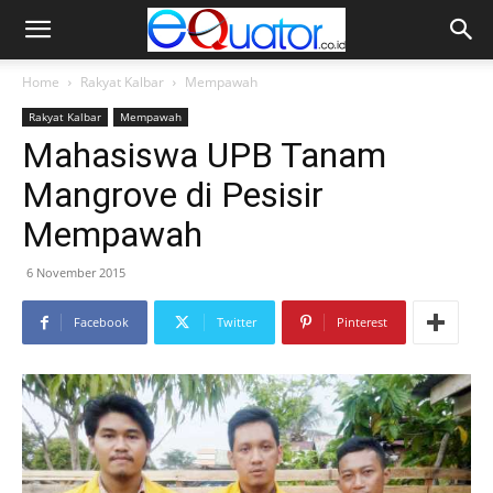
Home
Rakyat Kalbar
Mempawah
Rakyat Kalbar
Mempawah
Mahasiswa UPB Tanam
Mangrove di Pesisir
Mempawah
6 November 2015
Facebook
Twitter
Pinterest