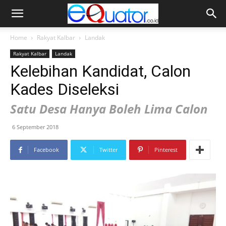
Home
Rakyat Kalbar
Landak
Rakyat Kalbar
Landak
Kelebihan Kandidat, Calon
Kades Diseleksi
Satu Desa Hanya Boleh Lima Calon
6 September 2018
Facebook
Twitter
Pinterest