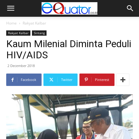
Home
Rakyat Kalbar
Rakyat Kalbar
Sintang
Kaum Milenial Diminta Peduli
HIV/AIDS
2 December 2018
Facebook
Twitter
Pinterest