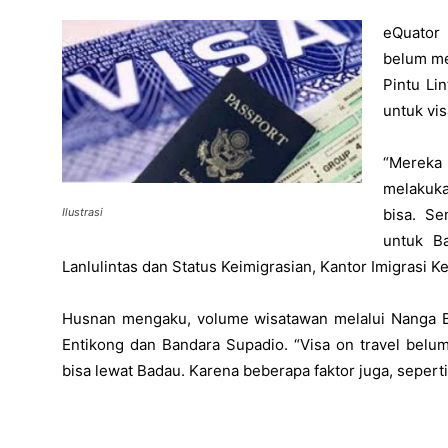
eQuator 
belum me
Pintu Li
untuk vis
“Merek
melakukan
bisa. S
Ilustrasi
untuk B
Lanlulintas dan Status Keimigrasian, Kantor Imigrasi Kel
Husnan mengaku, volume wisatawan melalui Nanga Ba
Entikong dan Bandara Supadio. “Visa on travel belu
bisa lewat Badau. Karena beberapa faktor juga, sepert