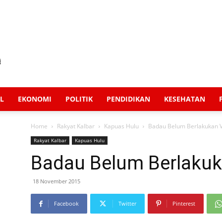
L
EKONOMI
POLITIK
PENDIDIKAN
KESEHATAN
Home
Rakyat Kalbar
Kapuas Hulu
Badau Belum Berlakukan V
Rakyat Kalbar
Kapuas Hulu
Badau Belum Berlakuk
18 November 2015
Facebook
Twitter
Pinterest