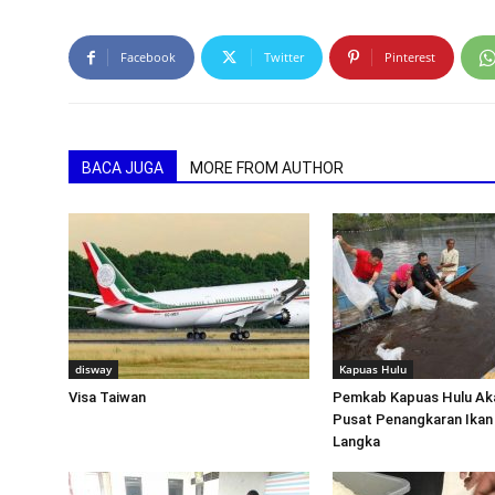
Facebook
Twitter
Pinterest
BACA JUGA
MORE FROM AUTHOR
disway
Kapuas Hulu
Visa Taiwan
Pemkab Kapuas Hulu Ak
Pusat Penangkaran Ikan
Langka