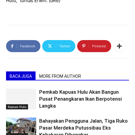
Hulu,” tuntas Erwin. (dRe)
Facebook
Twitter
Pinterest
BACA JUGA
MORE FROM AUTHOR
Pemkab Kapuas Hulu Akan Bangun
Pusat Penangkaran Ikan Berpotensi
Langka
Kapuas Hulu
Bahayakan Pengguna Jalan, Tiga Ruko
Pasar Merdeka Putussibau Eks
Kebakaran Dibongkar