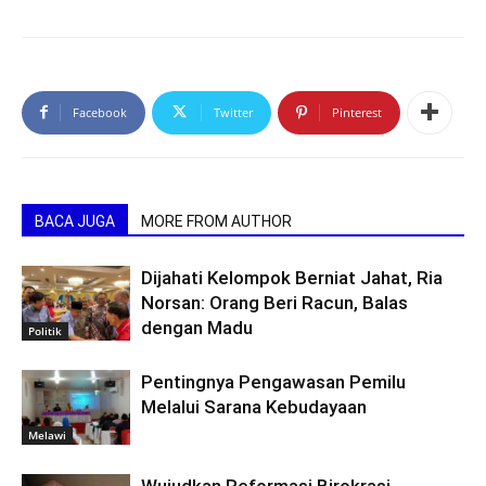
Facebook
Twitter
Pinterest
BACA JUGA
MORE FROM AUTHOR
Dijahati Kelompok Berniat Jahat, Ria
Norsan: Orang Beri Racun, Balas
dengan Madu
Politik
Pentingnya Pengawasan Pemilu
Melalui Sarana Kebudayaan
Melawi
Wujudkan Reformasi Birokrasi