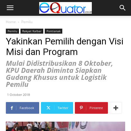
Home
Pemilu
Pemilu
Rakyat Kalbar
Pontianak
Yakinkan Pemilih dengan Visi
Misi dan Program
Mulai Didistribusikan 8 Oktober,
KPU Daerah Diminta Siapkan
Gudang Khusus untuk Logistik
Pemilu
1 October 2018
Facebook
Twitter
Pinterest