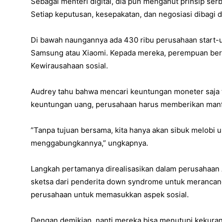
Sebagai menteri digital, dia pun menganut prinsip ser
Setiap keputusan, kesepakatan, dan negosiasi dibagi 
Di bawah naungannya ada 430 ribu perusahaan start-u
Samsung atau Xiaomi. Kepada mereka, perempuan beru
Kewirausahaan sosial.
Audrey tahu bahwa mencari keuntungan moneter saja 
keuntungan uang, perusahaan harus memberikan manf
”Tanpa tujuan bersama, kita hanya akan sibuk melobi 
menggabungkannya,” ungkapnya.
Langkah pertamanya direalisasikan dalam perusahaa
sketsa dari penderita down syndrome untuk merancang
perusahaan untuk memasukkan aspek sosial.
Dengan demikian, nanti mereka bisa menutupi kekuran