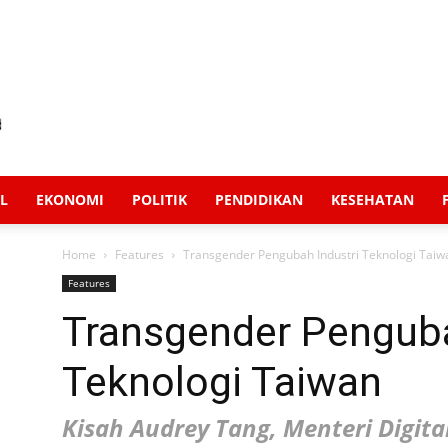
L
EKONOMI
POLITIK
PENDIDIKAN
KESEHATAN
Home
Features
Transgender Pengubah Industri Teknologi Taiw
Features
Transgender Penguba
Teknologi Taiwan
Kisah Audrey Tang, Menteri Digita