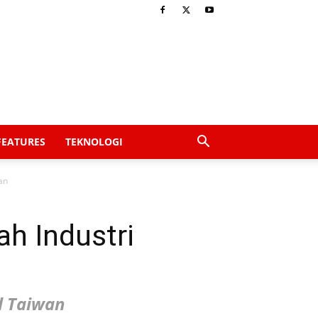
FEATURES
TEKNOLOGI
an
h Industri
l Taiwan