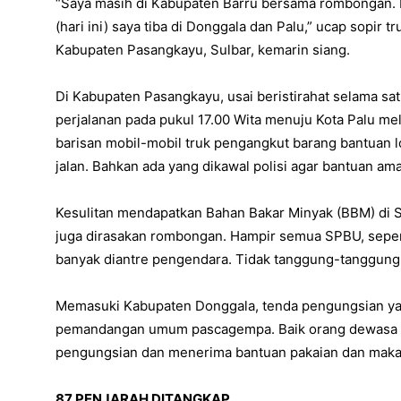
“Saya masih di Kabupaten Barru bersama rombongan. K
(hari ini) saya tiba di Donggala dan Palu,” ucap sopir 
Kabupaten Pasangkayu, Sulbar, kemarin siang.
Di Kabupaten Pasangkayu, usai beristirahat selama sa
perjalanan pada pukul 17.00 Wita menuju Kota Palu mel
barisan mobil-mobil truk pengangkut barang bantuan l
jalan. Bahkan ada yang dikawal polisi agar bantuan ama
Kesulitan mendapatkan Bahan Bakar Minyak (BBM) di 
juga dirasakan rombongan. Hampir semua SPBU, seper
banyak diantre pengendara. Tidak tanggung-tanggung 
Memasuki Kabupaten Donggala, tenda pengungsian yang 
pemandangan umum pascagempa. Baik orang dewasa ma
pengungsian dan menerima bantuan pakaian dan maka
87 PENJARAH
DITANGKAP