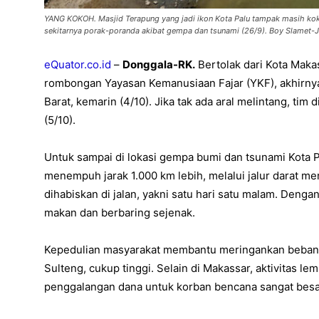
YANG KOKOH. Masjid Terapung yang jadi ikon Kota Palu tampak masih kokoh 
sekitarnya porak-poranda akibat gempa dan tsunami (26/9). Boy Slamet-
eQuator.co.id
–
Donggala-RK.
Bertolak dari Kota Makas
rombongan Yayasan Kemanusiaan Fajar (YKF), akhirnya
Barat, kemarin (4/10). Jika tak ada aral melintang, tim 
(5/10).
Untuk sampai di lokasi gempa bumi dan tsunami Kota 
menempuh jarak 1.000 km lebih, melalui jalur darat 
dihabiskan di jalan, yakni satu hari satu malam. Dengan
makan dan berbaring sejenak.
Kepedulian masyarakat membantu meringankan beban 
Sulteng, cukup tinggi. Selain di Makassar, aktivitas
penggalangan dana untuk korban bencana sangat besar.