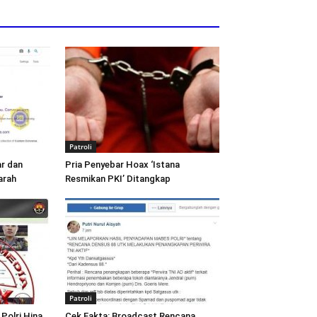
Patroli
ar dan
Pria Penyebar Hoax ‘Istana
arah
Resmikan PKI’ Ditangkap
Patroli
Polri Hina
Cek Fakta: Broadcast Rencana