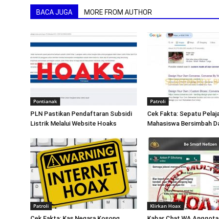
BACA JUGA
MORE FROM AUTHOR
Pontianak
Patroli
PLN Pastikan Pendaftaran Subsidi
Cek Fakta: Sepatu Pelaj
Listrik Melalui Website Hoaks
Mahasiswa Bersimbah D
Patroli
Klirkan Hoax
Cek Fakta: Kas Negara Kosong
Kabar Chat WA Anggota 