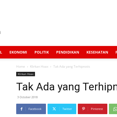
L
EKONOMI
POLITIK
PENDIDIKAN
KESEHATAN
Home
Klirkan Hoax
Tak Ada yang Terhipnotis
Klirkan Hoax
Tak Ada yang Terhipn
3 October 2018
Facebook
Twitter
Pinterest