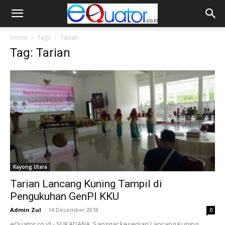
Home
Tags
Tarian
Tag: Tarian
Kayong Utara
Tarian Lancang Kuning Tampil di
Pengukuhan GenPI KKU
Admin Zul
-
14 December 2018
0
eQuator.co.id - SUKADANA. Sanggar kesenian Lancang Kuning