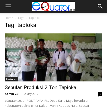
Home
Tags
Tapioka
Tag: tapioka
Features
Sebulan Produksi 2 Ton Tapioka
Admin Zul
-
12 May 2019
0
eQuator.co.id - PONTIANAK-RK. Desa Suka Maju berada di
kabupaten paling timur Kalbar, yakni Kapuas Hulu. Sesuai