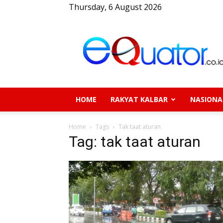
Thursday, 6 August 2026
eQuator.co.id
HOME
RAKYAT KALBAR
NASIONA
Home
Tags
Tak taat aturan
Tag: tak taat aturan