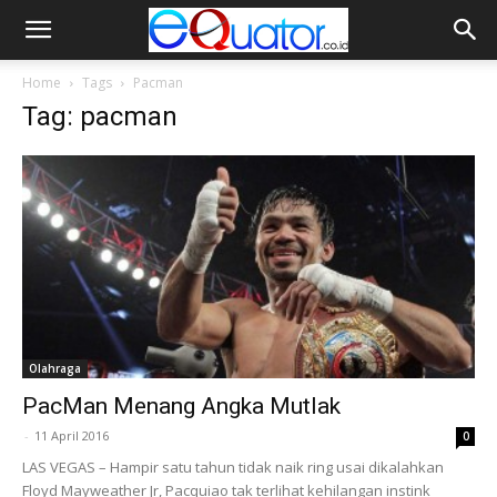
Home
Tags
Pacman
Tag: pacman
Olahraga
PacMan Menang Angka Mutlak
-
11 April 2016
0
LAS VEGAS – Hampir satu tahun tidak naik ring usai dikalahkan
Floyd Mayweather Jr, Pacquiao tak terlihat kehilangan instink