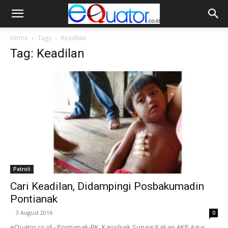
Home
Tags
Keadilan
Tag: Keadilan
Patroli
Cari Keadilan, Didampingi Posbakumadin
Pontianak
-
3 August 2016
0
eQuator.co.id - Pontianak-RK. Kapolsek Sungai Kakap AKP Agus