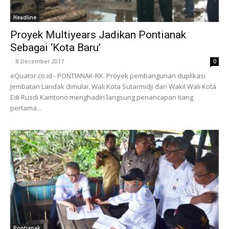
Headline
Proyek Multiyears Jadikan Pontianak
Sebagai ‘Kota Baru’
-
8 December 2017
0
eQuator.co.id - PONTIANAK-RK. Proyek pembangunan duplikasi
Jembatan Landak dimulai. Wali Kota Sutarmidji dan Wakil Wali Kota
Edi Rusdi Kamtono menghadiri langsung penancapan tiang
pertama...
Pontianak