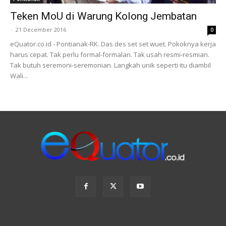
Teken MoU di Warung Kolong Jembatan
-
21 December 2016
0
eQuator.co.id - Pontianak-RK. Das des set set wuet. Pokoknya kerja
harus cepat. Tak perlu formal-formalan. Tak usah resmi-resmian.
Tak butuh seremoni-seremonian. Langkah unik seperti itu diambil
Wali...