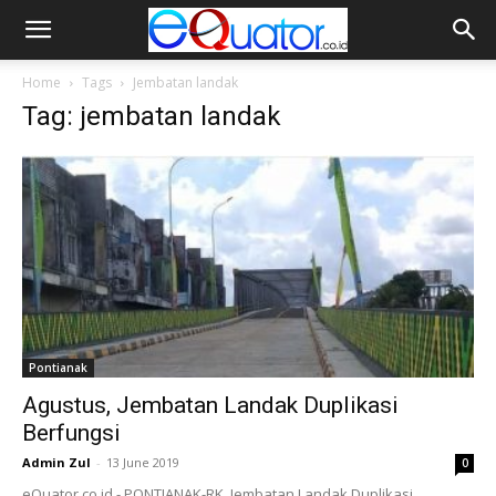
Home
Tags
Jembatan landak
Tag: jembatan landak
Pontianak
Agustus, Jembatan Landak Duplikasi
Berfungsi
Admin Zul
-
13 June 2019
0
eQuator.co.id - PONTIANAK-RK. Jembatan Landak Duplikasi