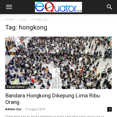
Home
Tags
Hongkong
Tag: hongkong
Rakyat Kalbar
Bandara Hongkong Dikepung Lima Ribu
Orang
Admin Zul
-
13 August 2019
0
’’Semakin keras Anda melempar bola semakin kencang juga ia