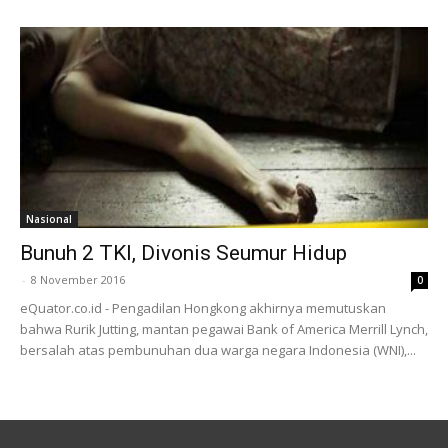
Nasional
Bunuh 2 TKI, Divonis Seumur Hidup
-
8 November 2016
0
eQuator.co.id - Pengadilan Hongkong akhirnya memutuskan
bahwa Rurik Jutting, mantan pegawai Bank of America Merrill Lynch,
bersalah atas pembunuhan dua warga negara Indonesia (WNI),...