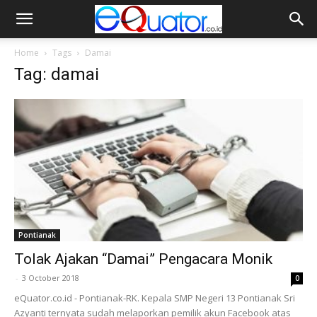
Home
Tags
Damai
Tag: damai
Pontianak
Tolak Ajakan “Damai” Pengacara Monik
-
3 October 2018
0
eQuator.co.id - Pontianak-RK. Kepala SMP Negeri 13 Pontianak Sri
Azyanti ternyata sudah melaporkan pemilik akun Facebook atas