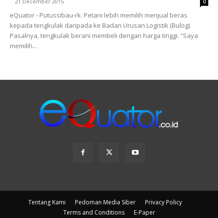
-
21 December 2015
0
eQuator - Putussibau-rk. Petani lebih memilih menjual beras
kepada tengkulak daripada ke Badan Urusan Logistik (Bulog).
Pasalnya, tengkulak berani membeli dengan harga tinggi. “Saya
memilih...
Tentang Kami
Pedoman Media Siber
Privacy Policy
Terms and Conditions
E-Paper