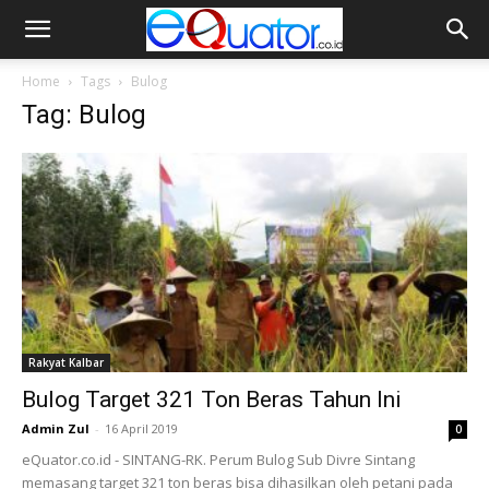
Home
Tags
Bulog
Tag: Bulog
Rakyat Kalbar
Bulog Target 321 Ton Beras Tahun Ini
Admin Zul
-
16 April 2019
0
eQuator.co.id - SINTANG-RK. Perum Bulog Sub Divre Sintang
memasang target 321 ton beras bisa dihasilkan oleh petani pada