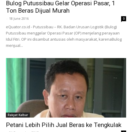
Bulog Putussibau Gelar Operasi Pasar, 1
Ton Beras Dijual Murah
-
18 June 2016
0
eQuator.co.id - Putussibau – RK. Badan Urusan Logistik (Bulog)
Putussibau menggelar Operasi Pasar (OP) menjelang perayaan
Idul Fitri. OP ini disambut antusias oleh masyarakat, karenaBulog
menjual...
Rakyat Kalbar
Petani Lebih Pilih Jual Beras ke Tengkulak