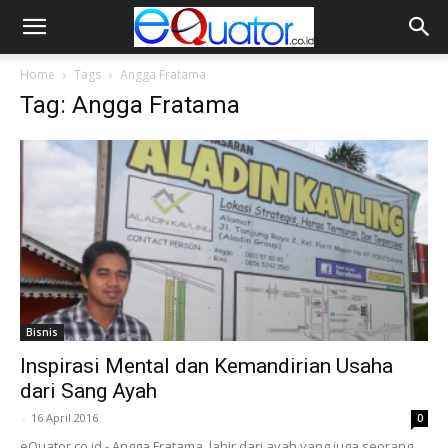
Home
Tags
Angga Fratama
Tag: Angga Fratama
Bisnis
Inspirasi Mental dan Kemandirian Usaha
dari Sang Ayah
-
16 April 2016
0
eQuator.co.id - Angga Fratama, lahir dari ayah yang juga seorang