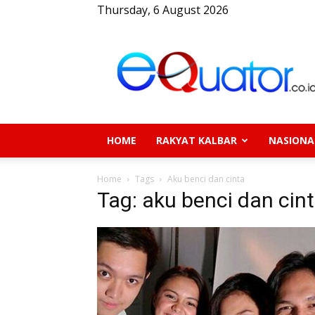
Thursday, 6 August 2026
eQuator.co.id
HOME
RAKYAT KALBAR
NASIONA
Home
Tags
Aku benci dan cinta
Tag: aku benci dan cin