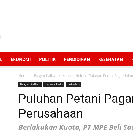
L
EKONOMI
POLITIK
PENDIDIKAN
KESEHATAN
Home
Rakyat Kalbar
Kapuas Hulu
Puluhan Petani Pagar Jala
Rakyat Kalbar
Kapuas Hulu
Sekadau
Puluhan Petani Paga
Perusahaan
Berlakukan Kuota, PT MPE Beli S