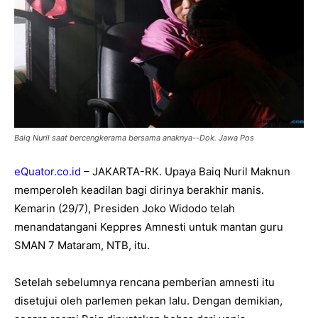
Baiq Nuril saat bercengkerama bersama anaknya--Dok. Jawa Pos
eQuator.co.id
– JAKARTA-RK. Upaya Baiq Nuril Maknun
memperoleh keadilan bagi dirinya berakhir manis.
Kemarin (29/7), Presiden Joko Widodo telah
menandatangani Keppres Amnesti untuk mantan guru
SMAN 7 Mataram, NTB, itu.
Setelah sebelumnya rencana pemberian amnesti itu
disetujui oleh parlemen pekan lalu. Dengan demikian,