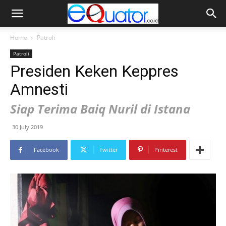
Home
Patroli
Patroli
Presiden Keken Keppres
Amnesti
Siap Terima Baiq Nuril di Istana
30 July 2019
Facebook
Twitter
Pinterest