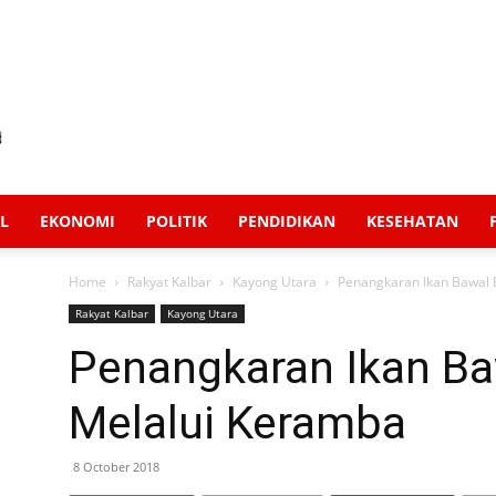
L
EKONOMI
POLITIK
PENDIDIKAN
KESEHATAN
Home
Rakyat Kalbar
Kayong Utara
Penangkaran Ikan Bawal 
Rakyat Kalbar
Kayong Utara
Penangkaran Ikan Ba
Melalui Keramba
8 October 2018