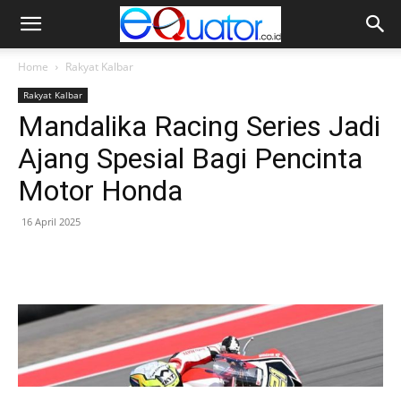
Home
Rakyat Kalbar
Rakyat Kalbar
Mandalika Racing Series Jadi
Ajang Spesial Bagi Pencinta
Motor Honda
16 April 2025
Facebook
Twitter
Pinterest
Wh