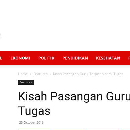
L
EKONOMI
POLITIK
PENDIDIKAN
KESEHATAN
Home
Features
Kisah Pasangan Guru, Terpisah demi Tugas
Features
Kisah Pasangan Guru
Tugas
25 October 2018