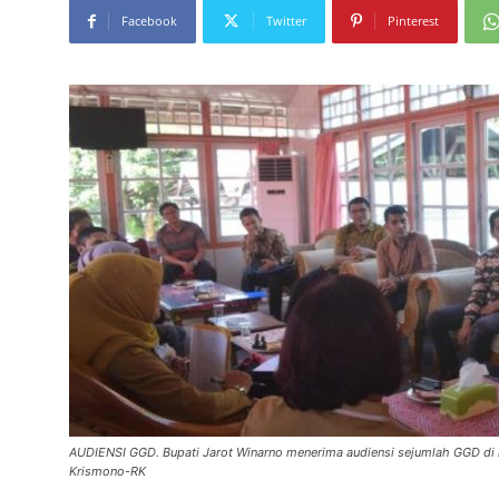
Facebook
Twitter
Pinterest
AUDIENSI GGD. Bupati Jarot Winarno menerima audiensi sejumlah GGD di ru
Krismono-RK