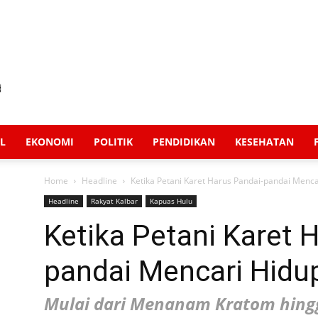
L
EKONOMI
POLITIK
PENDIDIKAN
KESEHATAN
Home
Headline
Ketika Petani Karet Harus Pandai-pandai Menca
Headline
Rakyat Kalbar
Kapuas Hulu
Ketika Petani Karet 
pandai Mencari Hidu
Mulai dari Menanam Kratom hingg