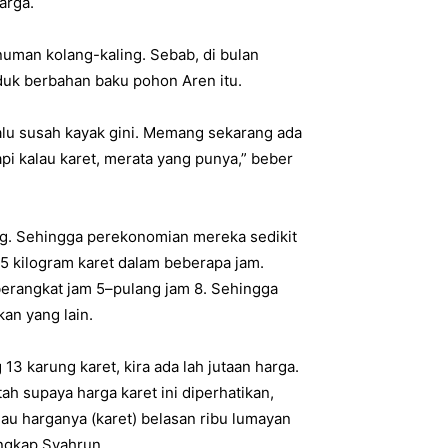
arga.
numan kolang-kaling. Sebab, di bulan
uk berbahan baku pohon Aren itu.
rlalu susah kayak gini. Memang sekarang ada
pi kalau karet, merata yang punya,” beber
ng. Sehingga perekonomian mereka sedikit
 kilogram karet dalam beberapa jam.
berangkat jam 5–pulang jam 8. Sehingga
kan yang lain.
13 karung karet, kira ada lah jutaan harga.
h supaya harga karet ini diperhatikan,
au harganya (karet) belasan ribu lumayan
ungkap Syahrun.