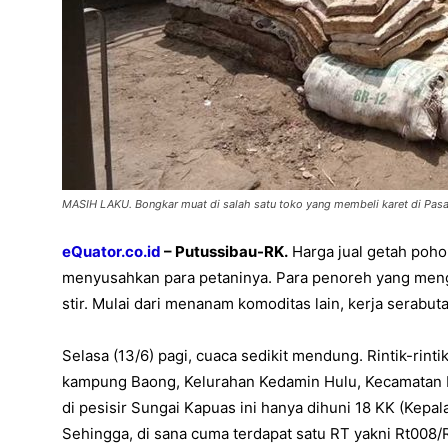
MASIH LAKU. Bongkar muat di salah satu toko yang membeli karet di Pas
eQuator.co.id
– Putussibau-RK.
Harga jual getah pohon
menyusahkan para petaninya. Para penoreh yang meng
stir. Mulai dari menanam komoditas lain, kerja serabuta
Selasa (13/6) pagi, cuaca sedikit mendung. Rintik-rinti
kampung Baong, Kelurahan Kedamin Hulu, Kecamatan 
di pesisir Sungai Kapuas ini hanya dihuni 18 KK (Kepal
Sehingga, di sana cuma terdapat satu RT yakni Rt008