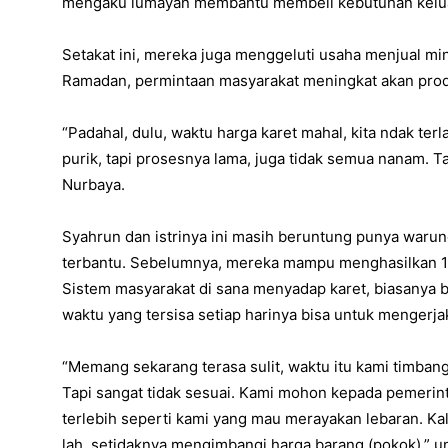
mengaku lumayan membantu membeli kebutuhan kelu
Setakat ini, mereka juga menggeluti usaha menjual mi
Ramadan, permintaan masyarakat meningkat akan prod
“Padahal, dulu, waktu harga karet mahal, kita ndak te
purik, tapi prosesnya lama, juga tidak semua nanam. Ta
Nurbaya.
Syahrun dan istrinya ini masih beruntung punya waru
terbantu. Sebelumnya, mereka mampu menghasilkan 15
Sistem masyarakat di sana menyadap karet, biasanya 
waktu yang tersisa setiap harinya bisa untuk mengerja
“Memang sekarang terasa sulit, waktu itu kami timbang 
Tapi sangat tidak sesuai. Kami mohon kepada pemerinta
terlebih seperti kami yang mau merayakan lebaran. Kal
lah, setidaknya mengimbangi harga barang (pokok),” 