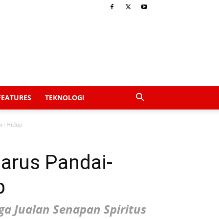
FEATURES
TEKNOLOGI
ri Hidup
Harus Pandai-
p
a Jualan Senapan Spiritus