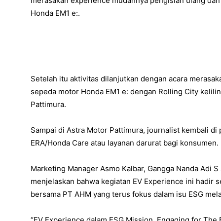
merasakan experience mudahnya pengisian ulang dan 
Honda EM1 e:.
Setelah itu aktivitas dilanjutkan dengan acara mera
sepeda motor Honda EM1 e: dengan Rolling City kelili
Pattimura.
Sampai di Astra Motor Pattimura, journalist kembali di
ERA/Honda Care atau layanan darurat bagi konsumen.
Marketing Manager Asmo Kalbar, Gangga Nanda Adi S
menjelaskan bahwa kegiatan EV Experience ini hadir s
bersama PT AHM yang terus fokus dalam isu ESG mela
“EV Experience dalam ESG Mission, Engaging for The