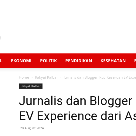
L
EKONOMI
POLITIK
PENDIDIKAN
KESEHATAN
Home
Rakyat Kalbar
Jurnalis dan Blogger Ikuti Keseruan EV Ex
Rakyat Kalbar
Jurnalis dan Blogger
EV Experience dari 
20 August 2024