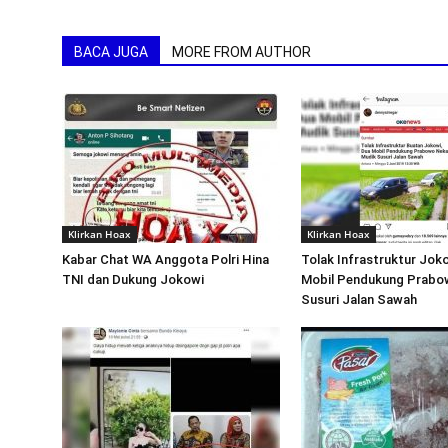
BACA JUGA
MORE FROM AUTHOR
Klirkan Hoax
Klirkan Hoax
Kabar Chat WA Anggota Polri Hina
Tolak Infrastruktur Jok
TNI dan Dukung Jokowi
Mobil Pendukung Prabo
Susuri Jalan Sawah