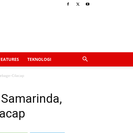
FEATURES
TEKNOLOGI
debage–Cilacap
–Samarinda,
acap