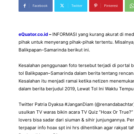
Facebook
Twitter
Pinterest
eQuator.co.id
–
INFORMASI yang kurang akurat di med
pihak untuk menyerang pihak-pihak tertentu. Misalnya
Balikpapan–Samarinda berikut ini.
Kesalahan penggunaan foto tersebut terjadi di portal
tol Balikpapan–Samarinda dalam berita tentang renc
Kesalahan itu menjadi ramai ketika netizen menemuk
dalam berita berjudul 2019, Lewat Tol Ini Waktu Tem
Twitter Patria Dyaksa #JanganDiam (@renandabachtar
usulkan TV waras bikin acara TV Quiz ”Hoax Or True?” 
lovers bisa sadar dari siuman & sihir junjungannya. P
terpapar info hoax spt ini hrs dihentikan agar rakyat t