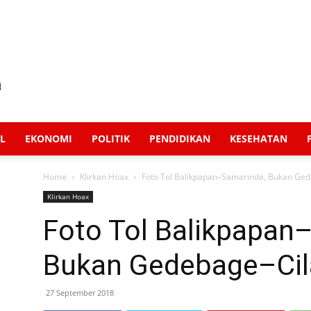
L
EKONOMI
POLITIK
PENDIDIKAN
KESEHATAN
Home
Klirkan Hoax
Foto Tol Balikpapan–Samarinda, Bukan Ge
Klirkan Hoax
Foto Tol Balikpapan
Bukan Gedebage–Cil
27 September 2018