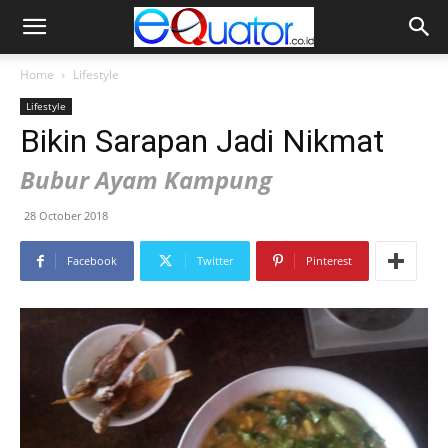
Home
Lifestyle
Lifestyle
Bikin Sarapan Jadi Nikmat
Bubur Ayam Kampung
28 October 2018
Facebook
Twitter
Pinterest